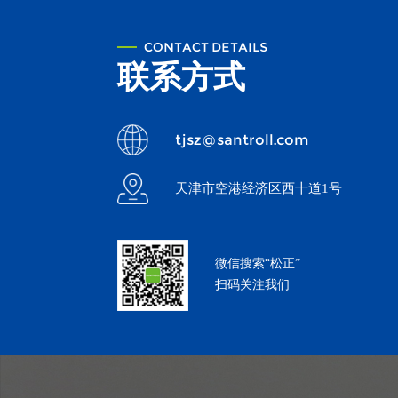
CONTACT DETAILS
联系方式
tjsz@santroll.com
天津市空港经济区西十道1号
微信搜索“松正”
扫码关注我们