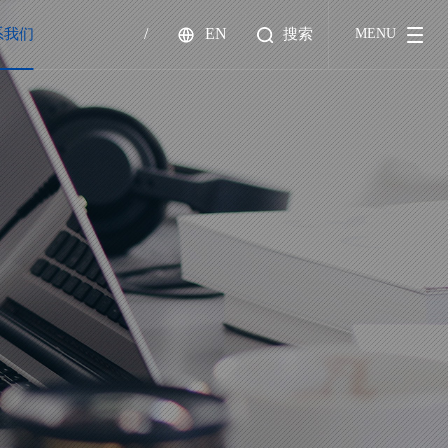
/
EN
搜索
MENU
系我们